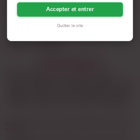
Accepter et entrer
La Rochelle
Quitter le site
LES DÉPARTEMENTS VOISINS
Vendée
Deux-Sèvres
LES PRINCIPALES VILLES
Paris
Marseille
Lyon
Toulouse
Nice
Nantes
Montpellier
Strasbourg
Bordeaux
Lille
Rennes
Reims
Toulon
Saint-Étienne
Le Havre
Grenoble
Angers
Dijon
Nîmes
Villeurbanne
Où trouver un plan q en Charente-Maritime sans se faire
repérer ?