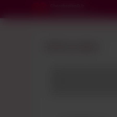
ChercheplanQ.fr
Le n°1 du plan cul gratuit et rapide
Mentions Légales