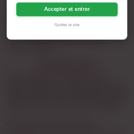
Si t’es en Ile-et-Vilaine et que t’as envie d’un plan sans prise de
LES VILLES DU DÉPARTEMENT
ILE-ET-VILAINE
Accepter et entrer
tête, ça vaut le coup de jeter un œil aux profils locaux. T’auras
pas 50 propositions par jour, mais celles que tu auras seront
Rennes
souvent plus sérieuses que sur une appli classique.
Quitter le site
LES DÉPARTEMENTS VOISINS
Manche
Mayenne
LES PRINCIPALES VILLES
Paris
Marseille
Lyon
Toulouse
Nice
Nantes
Montpellier
Strasbourg
Bordeaux
Lille
Rennes
Reims
Toulon
Saint-Étienne
Le Havre
Grenoble
Angers
Dijon
Nîmes
Villeurbanne
Plan q en Ile-et-Vilaine : gratuit ou payant ?