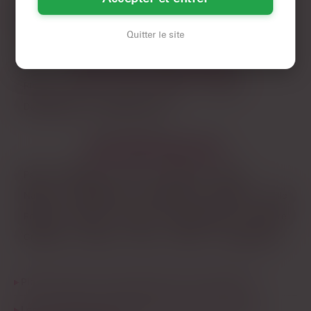
mais faut jouer le jeu local – direct, sans chichis, et avec un
Grenoble
Poitiers
œil sur les horaires qui bougent selon la saison.
Quitter le site
LES DÉPARTEMENTS VOISINS
Rhône
Drôme
Loire
Savoie
Vienne
Deux-Sèvres
Maine-et-Loire
LES PRINCIPALES VILLES
Paris
Marseille
Lyon
Toulouse
Nice
Nantes
Montpellier
Strasbourg
Bordeaux
Lille
Rennes
Reims
Toulon
Saint-Étienne
Le Havre
Grenoble
Angers
Dijon
Nîmes
Villeurbanne
Plan q en Isère, c’est surtout le soir ou la journée ?
Les rencontres sans lendemain en Isère veulent du