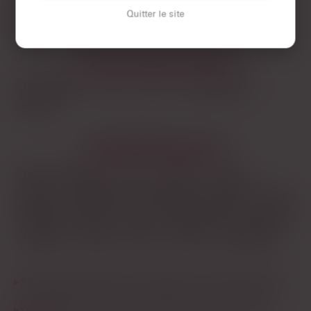
l’essentiel : ce que tu veux, quand tu veux, et où. Si t’es dans
Quitter le site
Amiens
la Somme et que t’as envie d’une rencontre sans lendemain,
t’as juste à filtrer par ville et voir qui est connecté. Et si t’es du
genre à préférer discuter un peu avant de te lancer, y’a
LES DÉPARTEMENTS VOISINS
toujours moyen de trouver quelqu’un qui a la même approche.
Pas-de-Calais
Oise
Nord
Seine-Maritime
Aisne
LES PRINCIPALES VILLES
Paris
Marseille
Lyon
Toulouse
Nice
Nantes
Montpellier
Strasbourg
Bordeaux
Lille
Rennes
Reims
Toulon
Saint-Étienne
Le Havre
Grenoble
Angers
Dijon
Nîmes
Villeurbanne
Plan q dans la Somme, c’est safe pour un premier essai ?
Quel âge ont les gens qui cherchent un plan q dans la