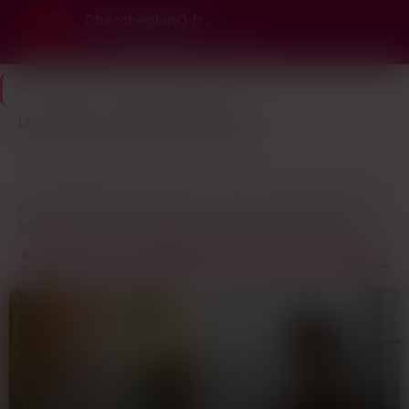
ChercheplanQ.fr
Le n°1 du plan cul gratuit et rapide
ChercheplanQ.fr
>
Haute-Vienne
>
Limoges
Les plans cul à Limoges t'attendent
10
Dernière connexion il y a 12 min
profils
À Limoges, chercher un plan q, c’est soit tu traînes en bar en
espérant tomber sur quelqu’un qui cherche la même chose,
soit tu passes par un site où les gens affichent direct leurs
CONSULTE LES ANNONCES DE PLANS CUL À LIMOGES
attentes. Les deux ont leurs avantages, mais c’est pas la
même galère.
En bar, c’est souvent la loterie. Le centre-ville autour de la
place de la République, c’est blindé le week-end, mais t’as
autant de chances de tomber sur des groupes d’amis qui
veulent juste boire un coup que sur quelqu’un qui cherche un
coup d’un soir. Les mecs et les filles qui jouent le jeu sont là,
Charlotte
Elodie