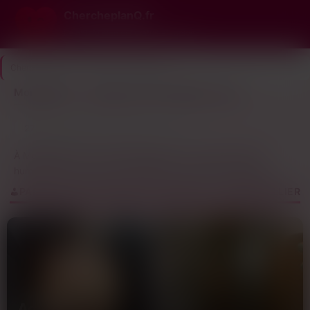
ChercheplanQ.fr
Le n°1 du plan cul gratuit et rapide
ChercheplanQ.fr
>
Hérault
>
Montpellier
Montpellier — les plans cul sont dispo ce soir
27
Dernière connexion il y a 1h22
profils
À Montpellier, t’as cette particularité : la ville est à taille
humaine, mais avec une densité de mecs et de nanas qui
cherchent un plan cul qui défonce tout. Entre les facs, les
PARCOURS LES PROFILS DE PLANS CUL À MONTPELLIER
boîtes du centre et les apéros qui finissent en after dans les
appart’ du quartier des Beaux-Arts, y’a toujours du monde en
mode « ce soir ou jamais ». Les profils sur les sites de
rencontre ici, c’est souvent des gens qui habitent à moins de
10 bornes, prêts à se voir dans l’heure si l’alchimie du tchat le
permet. Pas de blabla inutile, juste l’essentiel : ce que tu veux,
quand tu veux, et où tu veux.
Adriana
Ines