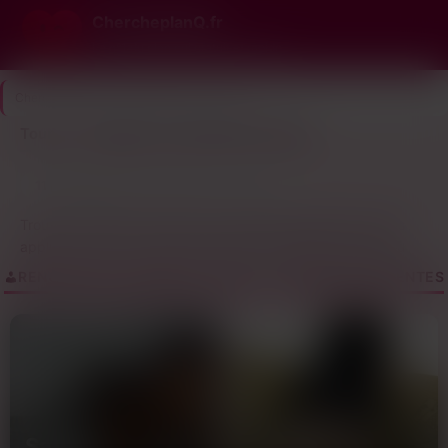
ChercheplanQ.fr
Le n°1 du plan cul gratuit et rapide
ChercheplanQ.fr
>
Indre-et-Loire
>
Tours
Tours — les plans cul cherchent un plan
11
Dernière connexion il y a 35 min
profils
Trouver un plan q à Tours, c’est souvent la galère. Entre les
applis où tout le monde swipe sans répondre et les bars où
t’as l’impression de draguer en mode speed-dating, ça
RENCONTRE COQUINE DE TOURS — ANNONCES RÉCENTES
devient vite chiant. Et puis t’as toujours ce doute : est-ce que
les gens ici cherchent vraiment la même chose que toi ?
Sur chercheplanq, les profils tourangeaux sont clairs : pas de
blabla, pas de faux espoirs. Tu vois direct qui est chaud pour
une rencontre sans lendemain, et surtout, qui est dispo
maintenant. La plupart des inscrits habitent en centre-ville ou
vers les Deux-Lions, donc t’as pas besoin de traverser la ville
Sanaa
Sylvette