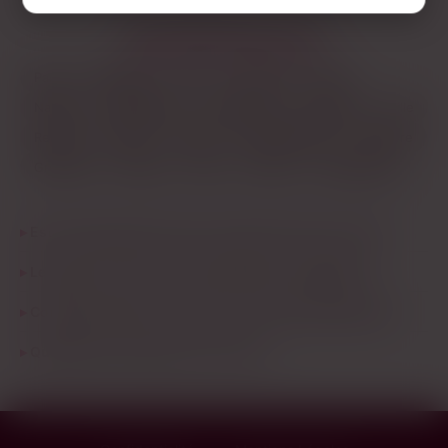
LES PRINCIPALES VILLES
Paris
Marseille
Lyon
Toulouse
Nice
Nantes
Montpellier
Strasbourg
Bordeaux
Lille
Rennes
Reims
Toulon
Saint-Étienne
Le Havre
Grenoble
Angers
Dijon
Nîmes
Villeurbanne
Est-ce que je peux trouver un plan q à Tours ce soir ?
Les plans cul de Tours cherchent quoi en général ?
Comment relancer un plan q à Tours qui répond plus ?
Quel âge ont les plans q sur Tours ?