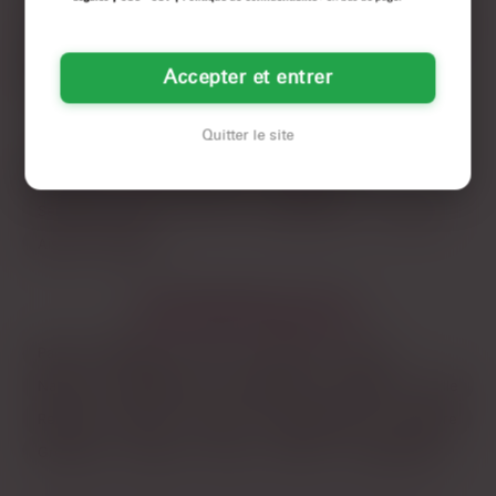
jouent cartes sur table, et t’as pas besoin de faire semblant
LES VILLES DU DÉPARTEMENT
SEINE-ET-MARNE
d’être là pour autre chose.
Chelles
Meaux
Accepter et entrer
LES DÉPARTEMENTS VOISINS
Quitter le site
Val-d'oise
Hauts-de-Seine
Essonne
Seine-Saint-Denis
Oise
Val-de-Marne
Yvelines
Aisne
Loiret
LES PRINCIPALES VILLES
Paris
Marseille
Lyon
Toulouse
Nice
Nantes
Montpellier
Strasbourg
Bordeaux
Lille
Rennes
Reims
Toulon
Saint-Étienne
Le Havre
Grenoble
Angers
Dijon
Nîmes
Villeurbanne