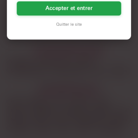
Accepter et entrer
Champigny-sur-Marne
Créteil
Fontenay-sous-Bois
Ivry-sur-Seine
Maisons-Alfort
Quitter le site
Saint-Maur-des-Fossés
Villejuif
Vitry-sur-Seine
LES DÉPARTEMENTS VOISINS
Val-d'oise
Hauts-de-Seine
Essonne
Seine-Saint-Denis
Seine-et-Marne
Oise
Yvelines
LES PRINCIPALES VILLES
Paris
Marseille
Lyon
Toulouse
Nice
Nantes
Montpellier
Strasbourg
Bordeaux
Lille
Rennes
Reims
Toulon
Saint-Étienne
Le Havre
Grenoble
Angers
Dijon
Nîmes
Villeurbanne