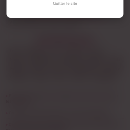
fréquentées, pour éviter les regards. Le dimanche, c’est
Quitter le site
calme, mais si t’es patient, tu peux tomber sur des gens qui
LES AUTRES VILLES DE
VAUCLUSE
cherchent un plan sans pression pour la semaine.
Aix-en-Provence
Arles
Nîmes
En résumé : à Avignon, pour un plan q, faut être direct,
discret, et privilégier les soirs de semaine. Les profils sont
actifs, mais la ville est petite, alors mieux vaut éviter de trop
LES PRINCIPALES VILLES
en dire en public.
Paris
Marseille
Lyon
Toulouse
Nice
Nantes
Montpellier
Strasbourg
Bordeaux
Lille
Rennes
Reims
Toulon
Saint-Étienne
Le Havre
Grenoble
Angers
Dijon
Nîmes
Villeurbanne
Est-ce que les plans cul à Avignon marchent aussi pour
les femmes ?
Combien de profils actifs pour un plan q à Avignon ?
C’est mieux un plan q à Avignon ou dans les villes autour
comme Orange ou Carpentras ?