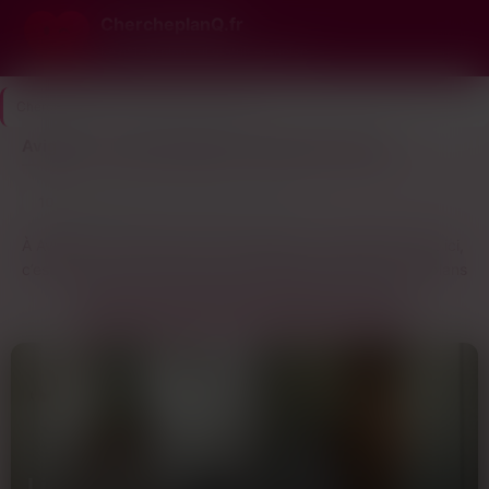
ChercheplanQ.fr
Le n°1 du plan cul gratuit et rapide
ChercheplanQ.fr
>
Vaucluse
>
Avignon
Avignon : trouve des plans cul près de chez toi
10
Dernière connexion il y a 2h25
profils
À Avignon, les mecs du coin te diront tous la même chose : ici,
c’est petit, tout le monde se connaît plus ou moins, et les plans
cul, ça se gère avec discrétion. Pas question de tomber sur
QUI EST EN LIGNE À AVIGNON CE SOIR ?
ton collègue ou ton voisin en train de swiper sur la même
appli. Les profils actifs sont souvent des gens qui veulent
éviter les regards, surtout en centre-ville où les bars ferment
tard et où les rues sont pleines de monde le week-end. Le
truc, c’est que t’as pas besoin de chercher longtemps : entre
la fac, les saisonniers qui débarquent l’été et les habitués des
soirées près de la gare, y’a toujours du monde connecté.
Line
Lou