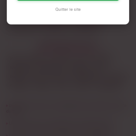
Quitter le site
LES AUTRES VILLES DE
RHÔNE
Saint-Étienne
Vénissieux
Villeurbanne
LES PRINCIPALES VILLES
Paris
Marseille
Toulouse
Nice
Nantes
Montpellier
Strasbourg
Bordeaux
Lille
Rennes
Reims
Toulon
Saint-Étienne
Le Havre
Grenoble
Angers
Dijon
Nîmes
Villeurbanne
Les plans cul à Lyon, c’est plutôt pour du sérieux ou juste
du fun ?
Un plan q à Lyon, c’est safe pour un premier essai ?
Les plans cul lyonnais cherchent quoi en général ?