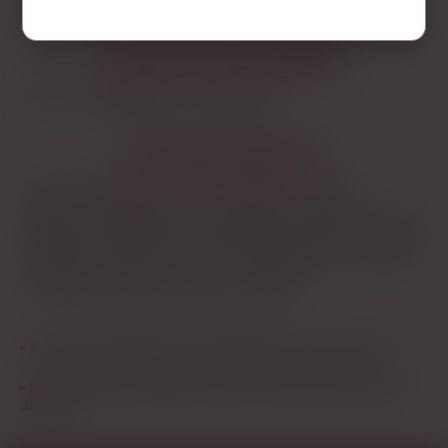
LES AUTRES VILLES DE
RHÔNE
Lyon
Saint-Étienne
Vénissieux
LES PRINCIPALES VILLES
Paris
Marseille
Lyon
Toulouse
Nice
Nantes
Montpellier
Strasbourg
Bordeaux
Lille
Rennes
Reims
Toulon
Saint-Étienne
Le Havre
Grenoble
Angers
Dijon
Nîmes
Pourquoi Villeurbanne est populaire pour les plans q ?
Les plans cul à Villeurbanne veulent du sérieux ou juste
du fun ?